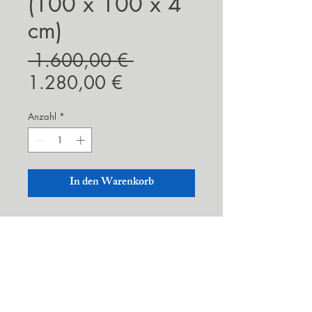
(100 x 100 x 4
cm)
Standardpreis
 1.600,00 € 
Sale-
1.280,00 €
Preis
Anzahl
*
In den Warenkorb
Mixed Media on canvas, 100 ×
100 × 4 cm
Ein Werk voller Energie indem die
kräftigen Farben ineinander fließen.