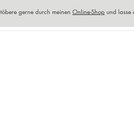
 stöbere gerne durch meinen
Online-Shop
und lasse 